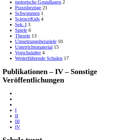
motorische Grundlagen
2
Praxisbezüge
21
Schwimmen
1
ScienceKids
4
Sek. I
3
Spiele
6
Theorie
13
Umsetzungsbeispiele
10
Unterrichtsmaterial
15
Vorschulalter
4
Weiterführende Schulen
17
Publikationen – IV – Sonstige
Veröffentlichungen
I
II
III
IV