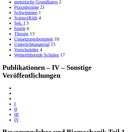
motorische Grundlagen
2
Praxisbezüge
21
Schwimmen
1
ScienceKids
4
Sek. I
3
Spiele
6
Theorie
13
Umsetzungsbeispiele
10
Unterrichtsmaterial
15
Vorschulalter
4
Weiterführende Schulen
17
Publikationen – IV – Sonstige
Veröffentlichungen
I
II
III
IV