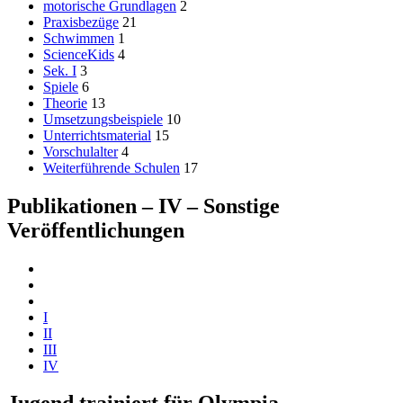
motorische Grundlagen
2
Praxisbezüge
21
Schwimmen
1
ScienceKids
4
Sek. I
3
Spiele
6
Theorie
13
Umsetzungsbeispiele
10
Unterrichtsmaterial
15
Vorschulalter
4
Weiterführende Schulen
17
Publikationen – IV – Sonstige
Veröffentlichungen
I
II
III
IV